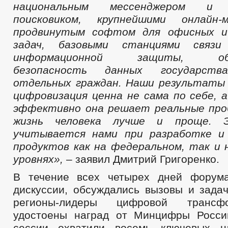
национальным мессенджером и 
поисковиком
,
крупнейшими онлайн-м
продвинутым
софтом
для офисных и
задач
, базовыми станциями связ
информационной защиты, обес
безопасность данных государства
отдельных граждан
.
Наши результат
цифровизация ценна не сама по себе,
а
эффективно она решает
реальные пр
жизнь человека лучше и проще.
учитывается
нами
при разработке и
продуктов
как на федеральном, так и 
уровнях
»,
– заявил Дмитрий Григоренко.
В течение всех четырех дней форум
дискуссии, обсуждались вызовы и задач
регионы-лидеры цифровой транс
удостоены наград от Минцифры Росси
сессии охватили восемь ключевых н