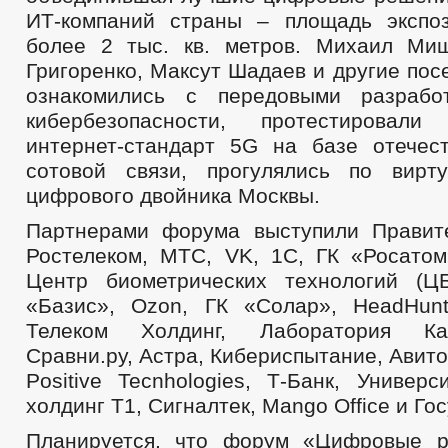
ИТ-компаний страны – площадь экспо
более 2 тыс. кв. метров. Михаил Ми
Григоренко, Максут Шадаев и другие пос
ознакомились с передовыми разраб
кибербезопасности, протестировал
интернет-стандарт 5G на базе отечес
сотовой связи, прогулялись по вирт
цифрового двойника Москвы.
Партнерами форума выступили Правит
Ростелеком, МТС, VK, 1С, ГК «Росатом
Центр биометрических технологий (Ц
«Базис», Ozon, ГК «Солар», HeadHunt
Телеком Холдинг, Лаборатория Кас
Сравни.ру, Астра, Кибериспытание, Авито,
Positive Tecnhologies, Т-Банк, Универ
холдинг T1, Сигналтек, Mango Office и Гос
Планируется, что форум «Цифровые р