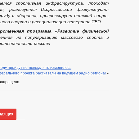
ается спортивная инфраструктура, проходят
ия, реализуется Всероссийский физкультурно-
руду и обороне», прогрессирует детский спорт,
ного спорта и ресоциализации ветеранов СВО.
арственная программа «Развитие физической
ленная на популяризацию массового спорта и
летворенности россиян.
оду пройдут по-новому: что изменилось
ерального проекта рассказали на ведущем радио региона!
»
запрещено.
идящих