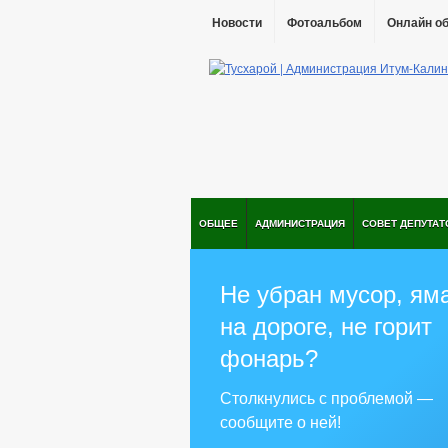
Новости
Фотоальбом
Онлайн о
ОБЩЕЕ
АДМИНИСТРАЦИЯ
СОВЕТ ДЕПУТАТ
Не убран мусор, ям
на дороге, не горит
фонарь?
Столкнулись с проблемой —
сообщите о ней!