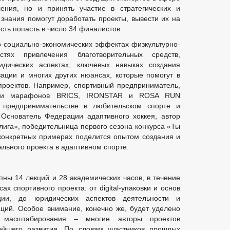
ления, но и принять участие в стратегических и
 знания помогут доработать проекты, вывести их на
сть попасть в число 34 финалистов.
о социально-экономических эффектах физкультурно-
стях привлечения благотворительных средств,
идических аспектах, ключевых навыках создания
зации и многих других нюансах, которые помогут в
проектов. Например, спортивный предприниматель,
Лиги марафонов BRICS, IRONSTAR и ROSA RUN
предпринимательстве в любительском спорте и
 Основатель Федерации адаптивного хоккея, автор
лига», победительница первого сезона конкурса «Ты
конкретных примерах поделится опытом создания и
льного проекта в адаптивном спорте.
пны 14 лекций и 28 академических часов, в течение
х спортивного проекта: от digital-упаковки и основ
ции, до юридических аспектов деятельности и
ий. Особое внимание, конечно же, будет уделено
 масштабирования – многие авторы проектов
ейшего развития. По словам участников прошлых