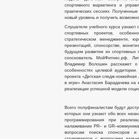
спортивного маркетинга и управ
практических сессиях. Полученные
новый уровень и получить возможно
Слушатели учебного курса узнают 
спортивных проектов, особенно
стратегическом менеджменте, юр
презентаций, спонсорстве, монети
будущем развитии их спортивных 
сооснователь МойФитнес.рф, 
Владимир Волошин расскажет о 
особенностях целевой аудитории.
проекта «Детская следж-хоккейная 
в игре» Анастасия Барадачева на 
реализации успешной модели социа
Всего полуфиналистам будут досту
которых они узнают обо всех нюанса
программирования при реализа
налаживании PR– и GR–коммуникац
вопросам поиска спонсоров и
сталкиваются с вопросами дальн