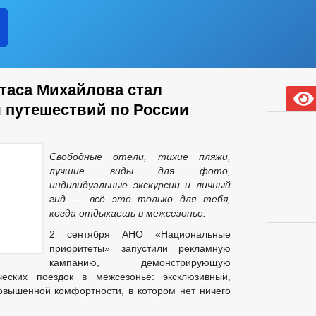
ФОРМАЦИОННЫЕ МАТЕРИАЛЫ
КОЛИЧЕСТВО ЗАМЕЩЕННЫХ РАБ
 РАССРОЧКАХ
ФИНАНСОВО-ЭКОНОМИЧЕСКОЕ СОСТОЯНИЕ СУБЪ
 СРЕДНЕГО ПРЕДПРИНИМАТЕЛЬСТВА
ХОД ГРАЖДАН
ТЕКСТЫ ОФИЦИАЛЬНЫХ ВЫСТУПЛЕНИЙ И ЗАЯВ
 АТК
ТРЕНИЮ ВОПРОСОВ НОРМИРОВАНИЯ В СФЕРЕ ЗАКУПОК
Стаса Михайлова стал
КА ТОВАРОВ, РАБОТ И УСЛУГ
ИНФОРМАЦИЯ О РЕЗУЛЬТАТАХ ПР
 путешествий по России
ОМОЧИЯ, ЗАДАЧИ И ФУНКЦИИ
_
ИНЫЕ АКТЫ В СФЕРЕ ПРОТИВОДЕЙСТВИЯ КОРРУПЦИИ
АНТ
Свободные отели, тихие пляжи,
ИЧЕСКИЕ МАТЕРИАЛЫ
лучшие виды для фото,
 ДОКУМЕНТОВ, СВЯЗАННЫХ С ПРОТИВОДЕЙСТВИЕМ КОРРУПЦИИ, ДЛЯ
индивидуальные экскурсии и личный
 ОБ ИМУЩЕСТВЕ И ОБЯЗАТЕЛЬСТВАХ ИМУЩЕСТВЕННОГО ХАРАКТЕРА
гид — всё это только для тебя,
когда отдыхаешь в межсезонье.
ВАНИЙ К СЛУЖЕБНОМУ ПОВЕДЕНИЮ И УРЕГУЛИРОВАНИЮ КОНФЛИКТА 
О ФАКТАХ КОРРУПЦИИ
_
2 сентября АНО «Национальные
ПРОЕКТЫ К ОБСУЖДЕНИЮ
ПОСТАНОВЛЕ
приоритеты» запустили рекламную
кампанию, демонстрирующую
НЕНИЮ УСТАВА
РАСПОРЯЖЕНИЯ АДМИНИСТРАЦИИ
РЕШ
еских поездок в межсезонье: эксклюзивный,
АНИЯ НПА
ПУБЛИЧНЫЕ СЛУШАНИЯ
ФЕДЕРАЛЬНЫЕ ЗАК
вышенной комфортности, в котором нет ничего
ЮДЖЕТА
_