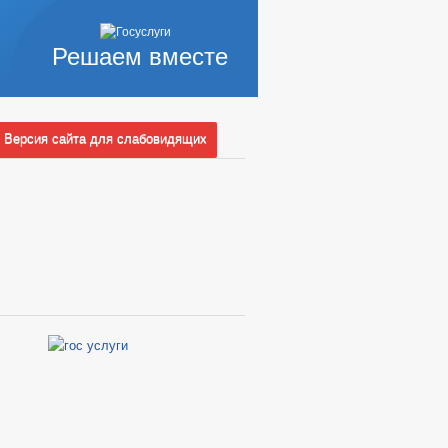
ОЧИХ МЕСТ
ЕКТОВ
Решаем вместе
ЛЕНИЙ
Версия сайта для слабовидящих
ОВЕРОК
ГО И ЧС
_
ИКОРРУПЦИОННАЯ ЭКСПЕРТИЗА
 ЗАПОЛНЕНИЯ
ИНТЕРЕСОВ
НИЯ АДМИНИСТРАЦИИ
ЕНИЯ
ОНЫ