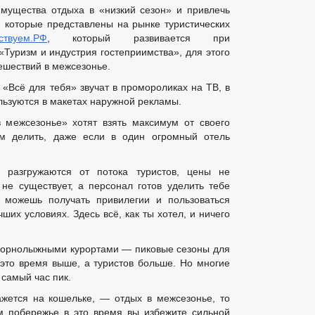
мущества отдыха в «низкий сезон» и привлечь
ЬНЫЕ УСЛУГИ
НОРМАТИВНО-ПРАВОВЫЕ АКТЫ
СТАНДАР
 которые представлены на рынке туристических
ВЛЕНИЙ ПО МУНИЦИПАЛЬНЫМ УСЛУГАМ
_
ствуем.РФ
, который развивается при
Е
ГРАФИК ПРИЕМА ГРАЖДАН
ОБЗОРЫ ОБРАЩЕНИЙ ГРА
Туризм и индустрия гостеприимства», для этого
шествий в межсезонье.
 И ЗАЯВЛЕНИЙ
ПОРЯДОК РАССМОТРЕНИЯ ОБРАЩЕНИЙ
ОТРЕНИЯ ОБРАЩЕНИЙ
«Всё для тебя» звучат в промороликах на ТВ, в
ользуются в макетах наружной рекламы.
 межсезонье» хотят взять максимум от своего
м делить, даже если в один огромный отель
 разгружаются от потока туристов, цены не
не существует, а персонал готов уделить тебе
можешь получать привилегии и пользоваться
ших условиях. Здесь всё, как ты хотел, и ничего
 горнолыжными курортами — пиковые сезоны для
 это время выше, а туристов больше. Но многие
 самый час пик.
ажется на кошельке, — отдых в межсезонье, то
м побережье в это время вы избежите сильной