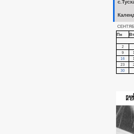
с.Тусх
Кален
СЕНТЯБ
Пн
В
2
9
16
23
30