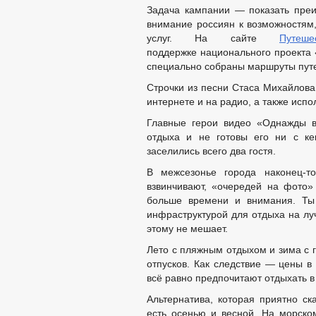
Задача кампании — показать преи
МУНИЦИПАЛ
внимание россиян к возможностям,
МУНИЦИПАЛЬНЫЕ УСЛУГИ
ФОРМЫ ЗАЯ
услуг. На сайте
Путеше
ОБРАЩЕНИЕ К ГЛАВ
поддержке национального проекта «
ПРИЕМ ГРАЖДАН
специально собраны маршруты путе
ФОРМА ОБРАЩЕНИЙ
РЕГЛАМЕНТ РАССМ
Строчки из песни Стаса Михайлова 
интернете и на радио, а также исп
Главные герои видео «Однажды в
отдыха и не готовы его ни с ке
заселились всего два гостя.
В межсезонье города наконец-то
взвинчивают, «очередей на фото» 
больше времени и внимания. Ты 
инфраструктурой для отдыха на луч
этому не мешает.
Лето с пляжным отдыхом и зима с
отпусков. Как следствие — цены в
всё равно предпочитают отдыхать в
Альтернатива, которая приятно ск
есть осенью и весной. На морско