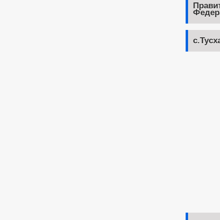
Прави
Федер
с.Тусх