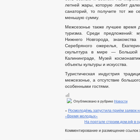
летней жары, которую любят далек
санаторий, то получите тот же с
меньшую сумму.
Межсезонье также лучшее время дл
туризма. Среди предложений: му
Нижнего Новгорода, знакомства
Серебряного ожерелья, Екатери
скульптура в мире — Большой 
Калининграде, Музей космонавти
объекты культуры и искусства.
Туристическая индустрия традиц
межсезонье, а отсутствие большог
особенными гостями.
Опубликовано в рубрике
Новости
«
Росмолодёжь запустила приём заявок 
«Время молодых»
На портале строим.дом.рф в о
Комментирование и размещение ссылок 