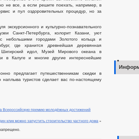
о не все, а если решите поехать, например, в
ервис и пул оздоровительных процедур, но за
я экскурсионного и культурно-познавательного
зеи Санкт-Петербурга, колорит Казани, уют
 с небольшими городами Золотого кольца и
нбург, где хранится древнейшая деревянная
Шигирский идол, Музей Мирового океана в
ки в Калуге и многие другие интереснейшие
Информ
ионно предлагает путешественникам скидки в
о наплыва туристов сделает вас по-настоящему
на Всероссийскую премию молодёжных достижений
дин клик можно запустить строительство частного дома
»
запрещено.