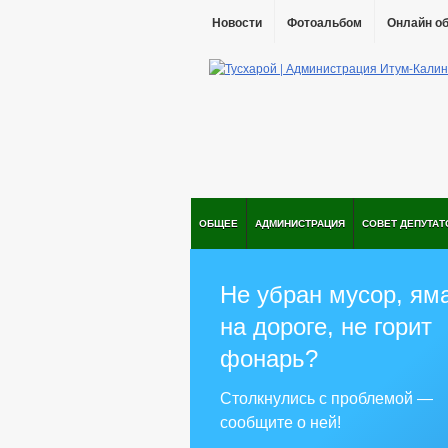
Новости
Фотоальбом
Онлайн о
ОБЩЕЕ
АДМИНИСТРАЦИЯ
СОВЕТ ДЕПУТАТ
Не убран мусор, ям
на дороге, не горит
фонарь?
Столкнулись с проблемой —
сообщите о ней!