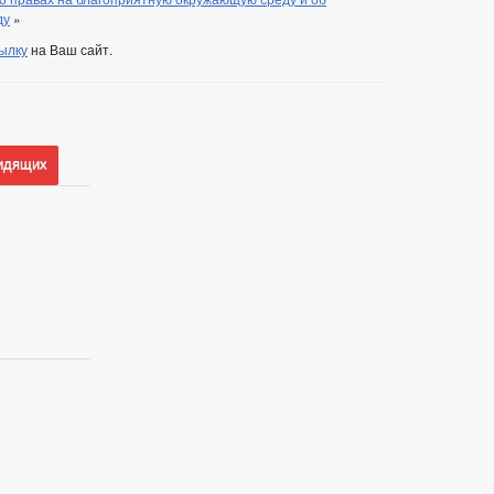
ду
»
ылку
на Ваш сайт.
идящих