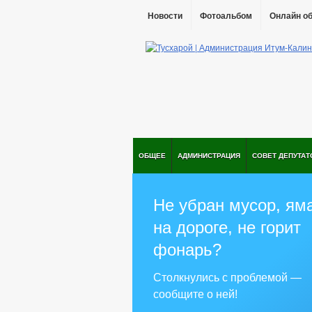
Новости
Фотоальбом
Онлайн о
ОБЩЕЕ
АДМИНИСТРАЦИЯ
СОВЕТ ДЕПУТАТ
Не убран мусор, ям
на дороге, не горит
фонарь?
Столкнулись с проблемой —
сообщите о ней!