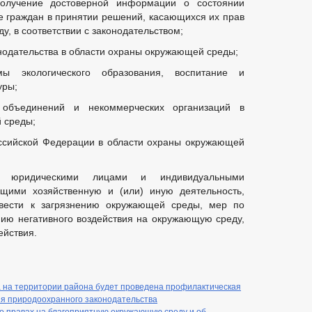
олучение достоверной информации о состоянии
е граждан в принятии решений, касающихся их прав
, в соответствии с законодательством;
онодательства в области охраны окружающей среды;
мы экологического образования, воспитание и
уры;
 объединений и некоммерческих организаций в
 среды;
ссийской Федерации в области охраны окружающей
ия юридическими лицами и индивидуальными
щими хозяйственную и (или) иную деятельность,
вести к загрязнению окружающей среды, мер по
ию негативного воздействия на окружающую среду,
ействия.
да на территории района будет проведена профилактическая
ия природоохранного законодательства
о правах на благоприятную окружающую среду и об