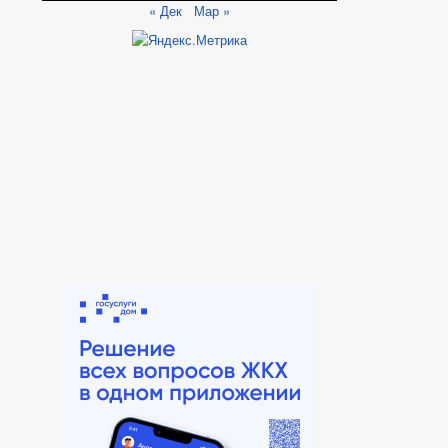
« Дек
Мар »