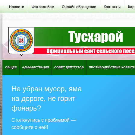
Новости
Фотоальбом
Онлайн обращение
Контакты
Кар
ОБЩЕЕ
АДМИНИСТРАЦИЯ
СОВЕТ ДЕПУТАТОВ
ПРОТИВОДЕЙСТВИЕ КОРРУП
Не убран мусор, яма
на дороге, не горит
фонарь?
Столкнулись с проблемой —
сообщите о ней!