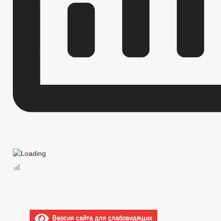
ГО и ЧС
_
Совет депутатов
Депутаты
Структура, полномочия, задачи и функции
_
Противодействие коррупции
НПА
Иные акты в сфере противодействия коррупции
Антикоррупционная экспертиза
Методические материалы
Формы документов, связанных с противодействием коррупции, для з
Сведения о доходах, расходах, об имуществе и обязательствах имущ
Комиссия по соблюдению требований к служебному поведению и уре
Обратная связь для сообщений о фактах коррупции
_
Правовые акты
Устав
Решения по изменению Устава
Проекты к обсуждению
Постановления администрации
Распоряжения администрации
Решения
Порядок обжалования НПА
Версия сайта для слабовидящих
Публичные слушания