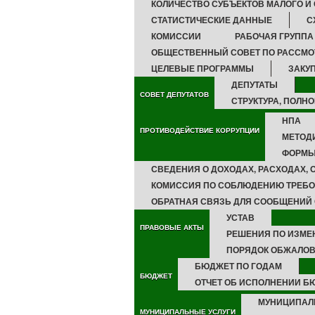
КОЛИЧЕСТВО СУБЪЕКТОВ МАЛОГО И
СТАТИСТИЧЕСКИЕ ДАННЫЕ
С
КОМИССИИ
РАБОЧАЯ ГРУППА
ОБЩЕСТВЕННЫЙ СОВЕТ ПО РАССМО
ЦЕЛЕВЫЕ ПРОГРАММЫ
ЗАКУП
ДЕПУТАТЫ
СОВЕТ ДЕПУТАТОВ
СТРУКТУРА, ПОЛН
НПА
ПРОТИВОДЕЙСТВИЕ КОРРУПЦИИ
МЕТОД
ФОРМЫ
СВЕДЕНИЯ О ДОХОДАХ, РАСХОДАХ,
КОМИССИЯ ПО СОБЛЮДЕНИЮ ТРЕБО
ОБРАТНАЯ СВЯЗЬ ДЛЯ СООБЩЕНИЙ 
УСТАВ
ПРАВОВЫЕ АКТЫ
РЕШЕНИЯ ПО ИЗМЕ
ПОРЯДОК ОБЖАЛОВ
БЮДЖЕТ ПО ГОДАМ
БЮДЖЕТ
ОТЧЕТ ОБ ИСПОЛНЕНИИ Б
МУНИЦИПАЛ
МУНИЦИПАЛЬНЫЕ УСЛУГИ