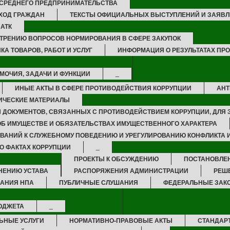
 СРЕДНЕГО ПРЕДПРИНИМАТЕЛЬСТВА
ХОД ГРАЖДАН
ТЕКСТЫ ОФИЦИАЛЬНЫХ ВЫСТУПЛЕНИЙ И ЗАЯВ
 АТК
ТРЕНИЮ ВОПРОСОВ НОРМИРОВАНИЯ В СФЕРЕ ЗАКУПОК
КА ТОВАРОВ, РАБОТ И УСЛУГ
ИНФОРМАЦИЯ О РЕЗУЛЬТАТАХ ПР
ОМОЧИЯ, ЗАДАЧИ И ФУНКЦИИ
_
ИНЫЕ АКТЫ В СФЕРЕ ПРОТИВОДЕЙСТВИЯ КОРРУПЦИИ
АНТ
ИЧЕСКИЕ МАТЕРИАЛЫ
 ДОКУМЕНТОВ, СВЯЗАННЫХ С ПРОТИВОДЕЙСТВИЕМ КОРРУПЦИИ, ДЛЯ
 ОБ ИМУЩЕСТВЕ И ОБЯЗАТЕЛЬСТВАХ ИМУЩЕСТВЕННОГО ХАРАКТЕРА
ВАНИЙ К СЛУЖЕБНОМУ ПОВЕДЕНИЮ И УРЕГУЛИРОВАНИЮ КОНФЛИКТА 
О ФАКТАХ КОРРУПЦИИ
_
ПРОЕКТЫ К ОБСУЖДЕНИЮ
ПОСТАНОВЛЕ
НЕНИЮ УСТАВА
РАСПОРЯЖЕНИЯ АДМИНИСТРАЦИИ
РЕШ
АНИЯ НПА
ПУБЛИЧНЫЕ СЛУШАНИЯ
ФЕДЕРАЛЬНЫЕ ЗАК
ЮДЖЕТА
_
ЬНЫЕ УСЛУГИ
НОРМАТИВНО-ПРАВОВЫЕ АКТЫ
СТАНДАР