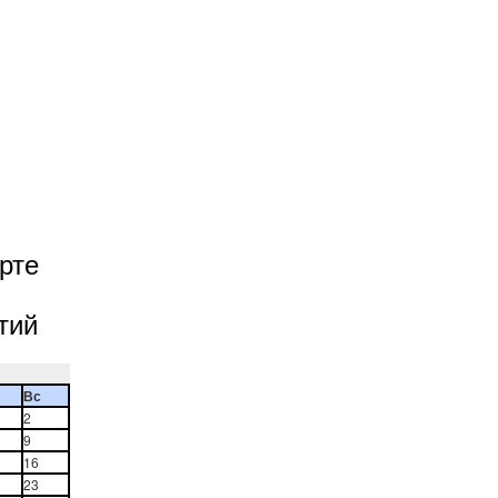
рте
тий
Вс
2
9
16
23