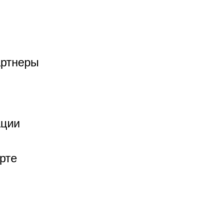
ртнеры
ации
рте